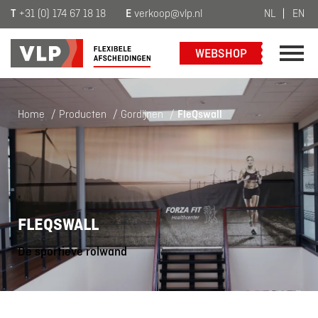
T
+31 (0) 174 67 18 18
E
verkoop@vlp.nl
NL
EN
WEBSHOP
Home
/
Producten
/
Gordijnen
/
FleQswall
FLEQSWALL
De sportieve rolwand