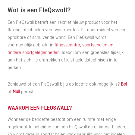
Wat is een FleQswall?
Een FleQswall betreft een relatief nieuw product voor het
flexibel afscheiden van twee ruimtes. Dit door middel van een
oprolbare of schuivende wand. Een FleQswall wordt
voornamelijk gebruikt in
fitnesscentra, sportscholen en
andere sportgelegenheden
. Ideaal om een groepsles tijdelijk
aan het zicht te onttrekken of juist geluidstechnisch in te
perken.
Benieuwd of een FleQswall bij u op locatie ook mogelijk is?
Bel
of
Mail
gerust!
WAAROM EEN FLEQSWALL?
Wanneer de behoefte bestaat om een ruimte met enige
regelmaat te scheiden kan een FleQswall de uitkomst bieden.
Zo wordt deze in sportscholen vaak gebruikt voor het indelen