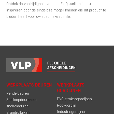
Ontdek de veelzijdigheid van een FleQswall en laat u
inspireren door de eindeloze mogelijkheden die dit product te
bieden heeft voor uw specifieke ruimte.
WERKPLAATS DEUREN
WERKPLAATS
GORDIJNEN
Pendeldeuren
PVC strokengordijnen
Snelloopdeuren en
Rookgordijn
snelroldeuren
Industriegordijnen
Brandrolluiken