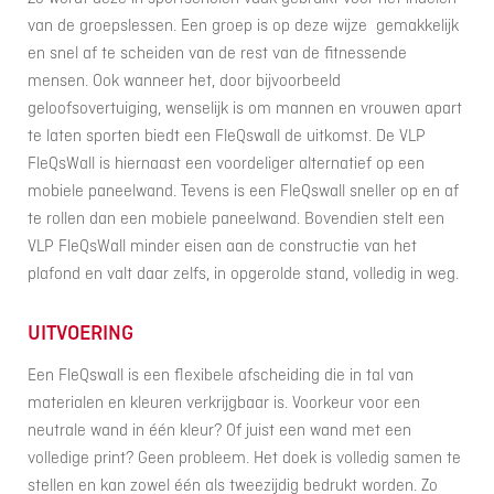
van de groepslessen. Een groep is op deze wijze gemakkelijk
en snel af te scheiden van de rest van de fitnessende
mensen. Ook wanneer het, door bijvoorbeeld
geloofsovertuiging, wenselijk is om mannen en vrouwen apart
te laten sporten biedt een FleQswall de uitkomst. De VLP
FleQsWall is hiernaast een voordeliger alternatief op een
mobiele paneelwand. Tevens is een FleQswall sneller op en af
te rollen dan een mobiele paneelwand. Bovendien stelt een
VLP FleQsWall minder eisen aan de constructie van het
plafond en valt daar zelfs, in opgerolde stand, volledig in weg.
UITVOERING
Een FleQswall is een flexibele afscheiding die in tal van
materialen en kleuren verkrijgbaar is. Voorkeur voor een
neutrale wand in één kleur? Of juist een wand met een
volledige print? Geen probleem. Het doek is volledig samen te
stellen en kan zowel één als tweezijdig bedrukt worden. Zo