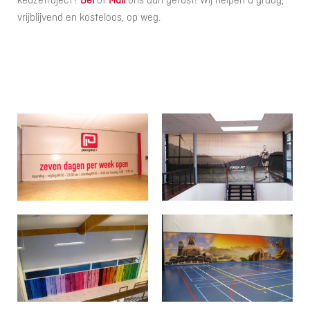
keuzetraject?
Bel
of
Mail
ons dan gerust! Wij helpen u graag,
vrijblijvend en kosteloos, op weg.