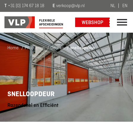
T
+31 (0) 174 67 18 18
E
verkoop@vlp.nl
NL
EN
WEBSHOP
Home
/
Producten
/
Deuren
/
snelloopdeur
SNELLOOPDEUR
Razendsnel en Efficiënt