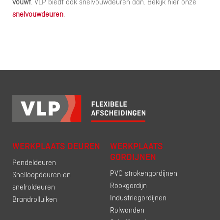
vouwt
. VLP biedt ook snelvouwdeuren aan. Bekijk hier onze
snelvouwdeuren
.
WERKPLAATS DEUREN
WERKPLAATS
GORDIJNEN
Pendeldeuren
PVC strokengordijnen
Snelloopdeuren en
Rookgordijn
snelroldeuren
Industriegordijnen
Brandrolluiken
Rolwanden