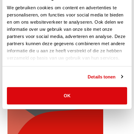
kunnen helpen?
We gebruiken cookies om content en advertenties te
personaliseren, om functies voor social media te bieden
en om ons websiteverkeer te analyseren. Ook delen we
Neem vandaag nog contact op met
informatie over uw gebruik van onze site met onze
ons voor een vrijblijvend
partners voor social media, adverteren en analyse. Deze
adviesgesprek met een van onze
partners kunnen deze gegevens combineren met andere
adviseurs.
informatie die u aan ze heeft verstrekt of die ze hebben
verzameld op basis van uw gebruik van hun services.
+31 (0) 174 67 18 18
Details tonen
VERKOOP@VLP.NL
OFFERTE AANVRAGEN
OK