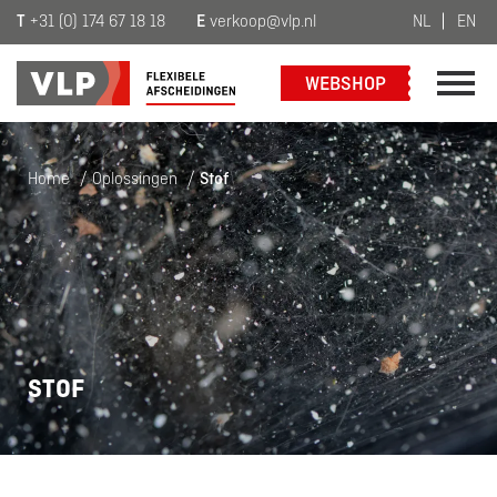
T
+31 (0) 174 67 18 18
E
verkoop@vlp.nl
NL
EN
WEBSHOP
Home
/
Oplossingen
/
Stof
STOF