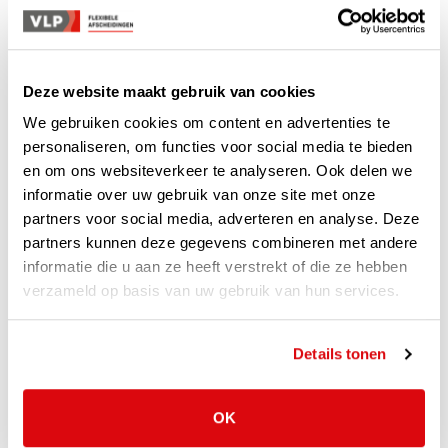
beperken. Bijvoorbeeld bij een stortkoker. Hier kan opvliegend
stof vaak eenvoudig middels een
industriegordijn
op z'n plek
worden gehouden .
Deze website maakt gebruik van cookies
Benieuwd welke oplossingen nog meer worden gebruikt bij
We gebruiken cookies om content en advertenties te
stof-overlast? We hebben ze voor u op een rij gezet.
personaliseren, om functies voor social media te bieden
en om ons websiteverkeer te analyseren. Ook delen we
informatie over uw gebruik van onze site met onze
Strokengordijnen
partners voor social media, adverteren en analyse. Deze
Industriegordijnen
partners kunnen deze gegevens combineren met andere
Pendeldeuren
informatie die u aan ze heeft verstrekt of die ze hebben
Snelloopdeuren
verzameld op basis van uw gebruik van hun services.
Rolwanden
Vaste gordijnwanden
Plaatwanden
Details tonen
Dockshelters
Aluminium Harmonicatunnels
OK
Stalen Harmonicatunnels